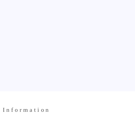
Information
Tweets by one_bright_JP